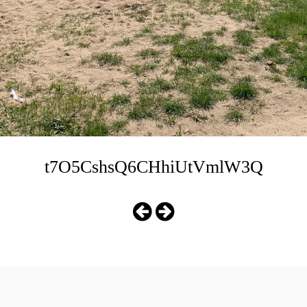
t7O5CshsQ6CHhiUtVmlW3Q