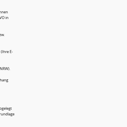
Ihnen
GVO in
zw.
(Ihre E-
G NRW).
nhang
bgelegt
grundlage