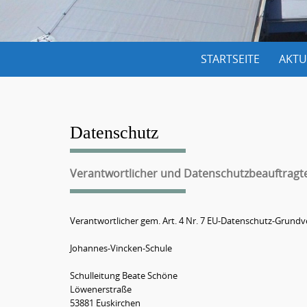
S
STARTSEITE
AKTU
k
i
p
t
Datenschutz
o
c
Verantwortlicher und Datenschutzbeauftragt
o
n
Verantwortlicher gem. Art. 4 Nr. 7 EU-Datenschutz-Grund
t
e
Johannes-Vincken-Schule
n
Schulleitung Beate Schöne
t
Löwenerstraße
53881 Euskirchen