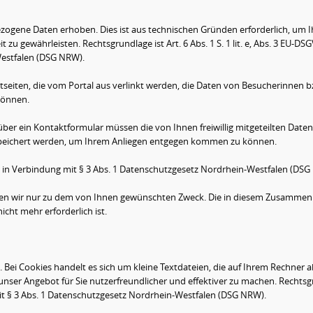
gene Daten erhoben. Dies ist aus technischen Gründen erforderlich, um 
zu gewährleisten. Rechtsgrundlage ist Art. 6 Abs. 1 S. 1 lit. e, Abs. 3 EU-DS
Westfalen (DSG NRW).
tseiten, die vom Portal aus verlinkt werden, die Daten von Besucherinnen b
können.
er ein Kontaktformular müssen die von Ihnen freiwillig mitgeteilten Daten 
speichert werden, um Ihrem Anliegen entgegen kommen zu können.
SGVO in Verbindung mit § 3 Abs. 1 Datenschutzgesetz Nordrhein-Westfalen (DS
den wir nur zu dem von Ihnen gewünschten Zweck. Die in diesem Zusamme
cht mehr erforderlich ist.
i Cookies handelt es sich um kleine Textdateien, die auf Ihrem Rechner a
 unser Angebot für Sie nutzerfreundlicher und effektiver zu machen. Rechts
g mit § 3 Abs. 1 Datenschutzgesetz Nordrhein-Westfalen (DSG NRW).