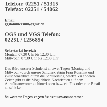
Telefon: 02251 / 51315
t
Telefax: 02251 / 54062
e
n
Email:
ggslommersum@gmx.de
t
OGS und VGS Telefon:
02251 / 1256854
Sekretariat besetzt:
Montag: 07:30 Uhr bis 12:30 Uhr
Mittwoch: 07:30 Uhr bis 12:30 Uhr
Das Büro unserer Schule ist an zwei Tagen (Montag und
Mittwoch) durch unsere Schulsekretärin Frau Röseling und
zwischenzeitlich durch die Schulleitung besetzt. Zu anderen
Zeiten gibt es die Möglichkeit, Nachrichten auf dem
Anrufbeantworter zu hinterlassen bzw. ein Fax oder eine Email
zu schicken.
Bei weiteren Fragen, zögern Sie nicht uns anzusprechen.