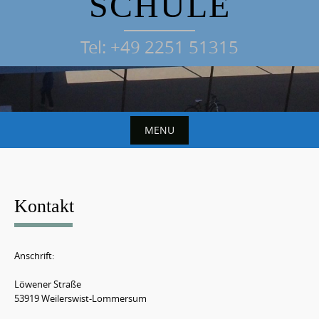
SCHULE
Tel: +49 2251 51315
MENU
S
k
i
Kontakt
p
t
o
Anschrift:
c
Löwener Straße
o
53919 Weilerswist-Lommersum
n