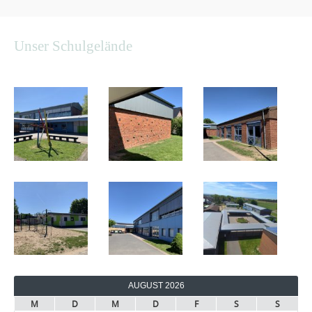
Unser Schulgelände
AUGUST 2026
M
D
M
D
F
S
S