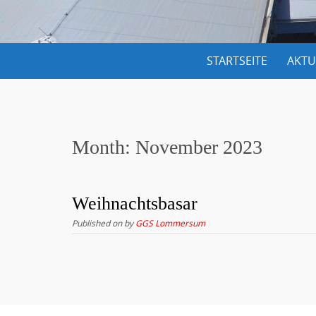
S
STARTSEITE
AKTU
k
i
p
t
Month:
November 2023
o
c
o
Weihnachtsbasar
n
Published on
by
GGS Lommersum
t
e
n
t