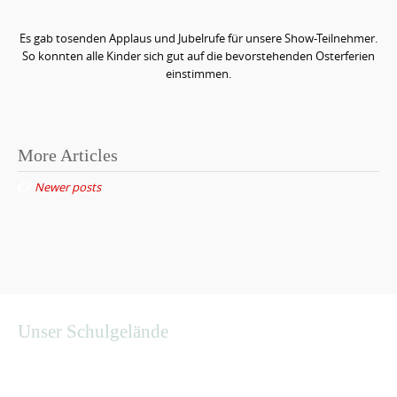
Es gab tosenden Applaus und Jubelrufe für unsere Show-Teilnehmer.
So konnten alle Kinder sich gut auf die bevorstehenden Osterferien
einstimmen.
More Articles
P
Newer posts
o
s
t
s
n
a
Unser Schulgelände
v
i