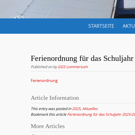
S
STARTSEITE
AKTU
k
i
p
t
Ferienordnung für das Schuljahr
o
Published on
by
GGS Lommersum
c
Ferienordnung
o
n
Article Information
t
e
This entry was posted in
2025
,
Aktuelles
Bookmark this article
Ferienordnung für das Schuljahr 2025/2
n
t
More Articles
P