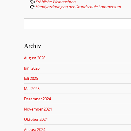
Fröhliche Weihnachten
o
Handyordnung an der Grundschule Lommersum
s
t
n
a
v
Archiv
i
August 2026
g
Juni 2026
a
t
Juli 2025
i
Mai 2025
o
Dezember 2024
n
November 2024
Oktober 2024
August 2024