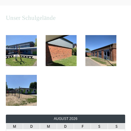
Unser Schulgelände
AUGUST 2026
M
D
M
D
F
S
S