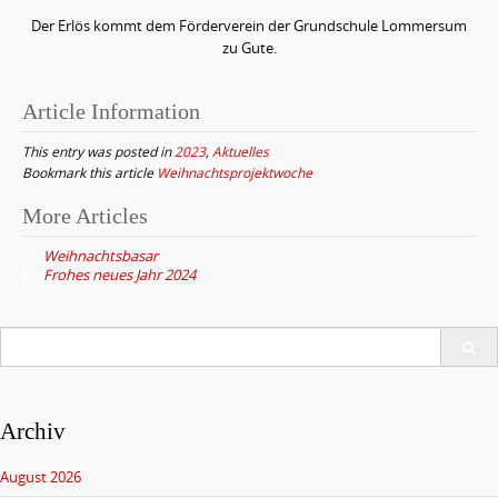
Der Erlös kommt dem Förderverein der Grundschule Lommersum
zu Gute.
Article Information
This entry was posted in
2023
,
Aktuelles
Bookmark this article
Weihnachtsprojektwoche
More Articles
P
Weihnachtsbasar
o
Frohes neues Jahr 2024
s
t
S
n
e
a
a
r
v
c
Archiv
h
i
f
August 2026
g
o