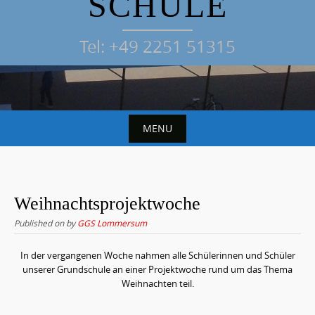
SCHULE
Tel: +49 2251 51315
MENU
S
k
i
Weihnachtsprojektwoche
p
Published on
by
GGS Lommersum
t
o
In der vergangenen Woche nahmen alle Schülerinnen und Schüler
unserer Grundschule an einer Projektwoche rund um das Thema
c
Weihnachten teil.
o
n